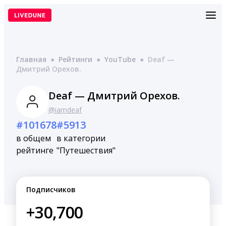
Перейти
к
содержимому
Главная
●
Рейтинги
●
YouTube
●
Deaf —
Дмитрий Орехов.
Deaf — Дмитрий Орехов.
@iamdeaf
#101678
#5913
в общем
в категории
рейтинге
"Путешествия"
Подписчиков
+30,700