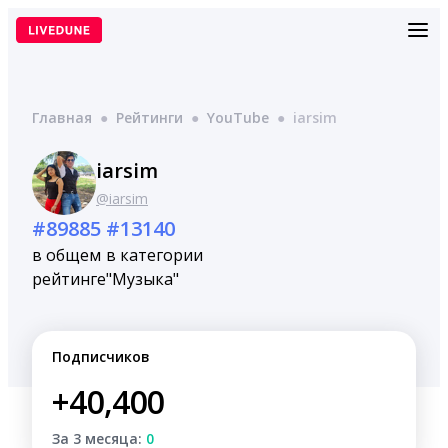
Перейти
к
содержимому
Главная
●
Рейтинги
●
YouTube
●
iarsim
iarsim
@iarsim
#89885
#13140
в общем
в категории
рейтинге
"Музыка"
Подписчиков
+40,400
За 3 месяца:
0