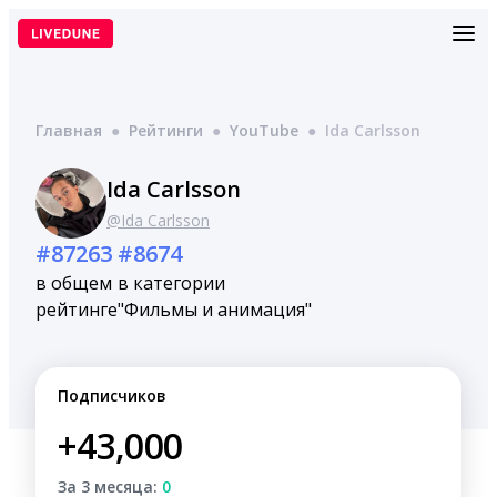
Перейти
к
содержимому
Главная
●
Рейтинги
●
YouTube
●
Ida Carlsson
Ida Carlsson
@Ida Carlsson
#87263
#8674
в общем
в категории
рейтинге
"Фильмы и анимация"
Подписчиков
+43,000
За 3 месяца:
0