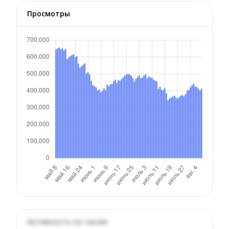
Просмотры
Активность по часам