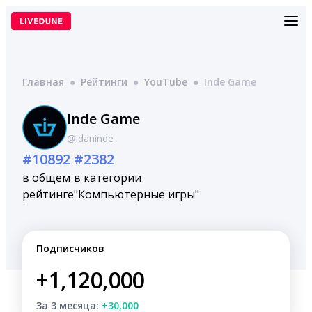
Перейти
к
содержимому
Главная
●
Рейтинги
●
YouTube
●
Inde Game
Inde Game
@idaninde
#10892
#2382
в общем
в категории
рейтинге
"Компьютерные игры"
Подписчиков
+1,120,000
За 3 месяца:
+30,000