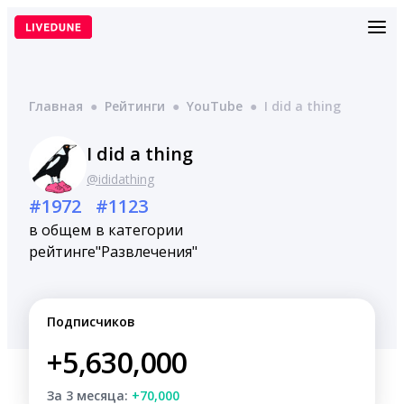
Перейти
к
содержимому
Главная
●
Рейтинги
●
YouTube
●
I did a thing
I did a thing
@ididathing
#1972
#1123
в общем
в категории
рейтинге
"Развлечения"
Подписчиков
+5,630,000
За 3 месяца:
+70,000