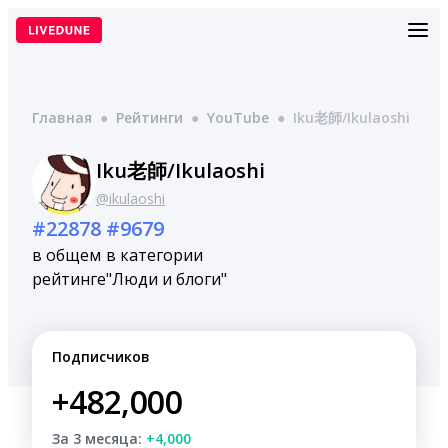
Перейти
к
содержимому
Главная
●
Рейтинги
●
YouTube
●
Iku老師/Ikulaoshi
Iku老師/Ikulaoshi
@ikulaoshi
#22878
#9679
в общем
в категории
рейтинге
"Люди и блоги"
Подписчиков
+482,000
За 3 месяца:
+4,000