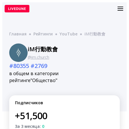
Перейти
к
содержимому
Главная
●
Рейтинги
●
YouTube
●
iM行動教會
iM行動教會
@im.church
#80355
#2769
в общем
в категории
рейтинге
"Общество"
Подписчиков
+51,500
За 3 месяца:
0