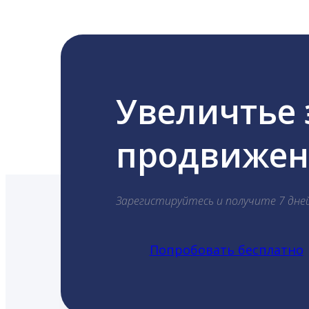
Увеличтье
продвижени
Зарегистируйтесь и получите 7 дне
Попробовать бесплатно