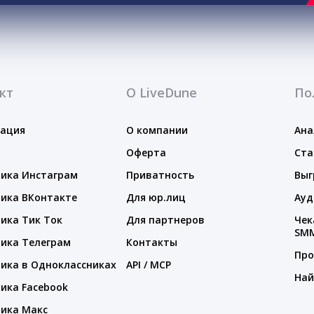
кт
О LiveDune
По
тация
О компании
Ана
Оферта
Ста
ика Инстаграм
Приватность
Выг
ика ВКонтакте
Для юр.лиц
Ауд
ика Тик Ток
Для партнеров
Чек
SM
ика Телеграм
Контакты
Про
ика в Одноклассниках
API / MCP
Най
ика Facebook
ика Макс