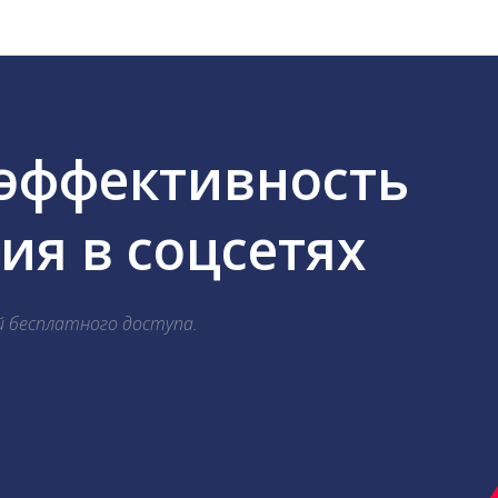
 эффективность
я в соцсетях
й бесплатного доступа.