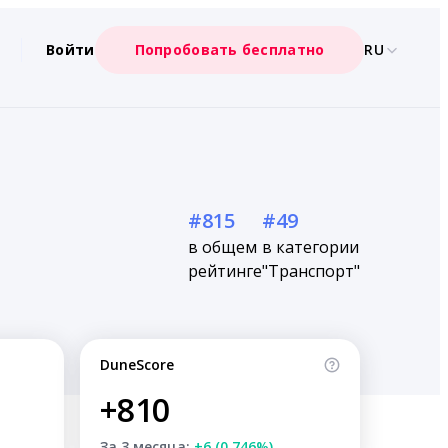
Войти
Попробовать бесплатно
RU
#815
#49
в общем
в категории
рейтинге
"Транспорт"
DuneScore
+810
За 3 месяца:
+6 (0.746%)