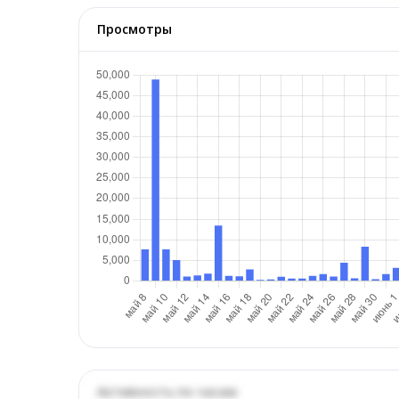
Просмотры
Активность по часам