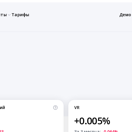
нты
Тарифы
Демо
ий
VR
+0.005%
23
За 3 месяца:
-0.064%