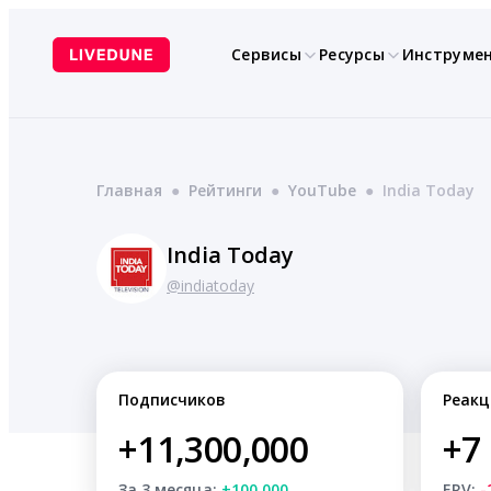
Перейти
к
Сервисы
Ресурсы
Инструме
содержимому
Главная
●
Рейтинги
●
YouTube
●
India Today
India Today
@indiatoday
Подписчиков
Реакц
+11,300,000
+7
За 3 месяца:
+100,000
ERV:
-