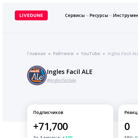
Перейти
к
Сервисы
Ресурсы
Инструме
содержимому
Главная
●
Рейтинги
●
YouTube
●
Ingles Facil AL
Ingles Facil ALE
@inglesfacilale
Подписчиков
Реакц
+71,700
0
За 3 месяца:
+100
ERV:
0