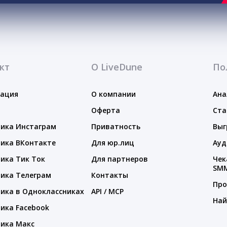
кт
О LiveDune
По
тация
О компании
Ана
Оферта
Ста
ика Инстаграм
Приватность
Выг
ика ВКонтакте
Для юр.лиц
Ауд
ика Тик Ток
Для партнеров
Чек
SM
ика Телеграм
Контакты
Про
ика в Одноклассниках
API / MCP
Най
ика Facebook
ика Макс