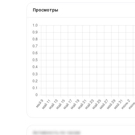
Просмотры
Активность по часам