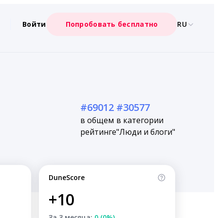
Войти
Попробовать бесплатно
RU
#69012
#30577
в общем
в категории
рейтинге
"Люди и блоги"
DuneScore
+10
За 3 месяца:
0 (0%)