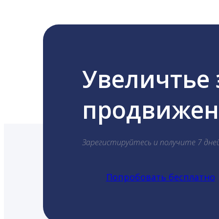
Увеличтье
продвижени
Зарегистируйтесь и получите 7 дне
Попробовать бесплатно