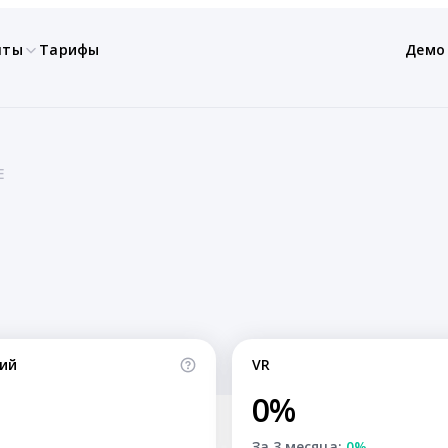
нты
Тарифы
Демо
E
ий
VR
0%
За 3 месяца:
0%