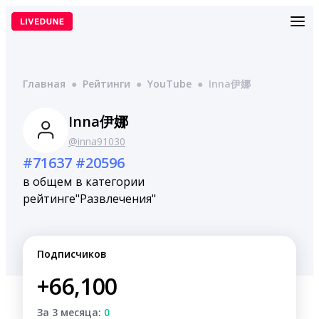
Перейти
к
содержимому
Главная
●
Рейтинги
●
YouTube
●
Inna伊娜
Inna伊娜
@inna91030
#71637
#20596
в общем
в категории
рейтинге
"Развлечения"
Подписчиков
+66,100
За 3 месяца:
0