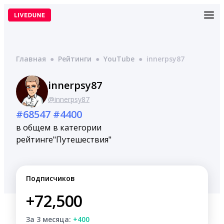
Перейти
к
содержимому
Главная
●
Рейтинги
●
YouTube
●
innerpsy87
innerpsy87
@innerpsy87
#68547
#4400
в общем
в категории
рейтинге
"Путешествия"
Подписчиков
+72,500
За 3 месяца:
+400