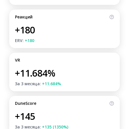
Реакций
+180
ERV:
+180
VR
+11.684%
За 3 месяца:
+11.684%
DuneScore
+145
За 3 месяца:
+135 (1350%)