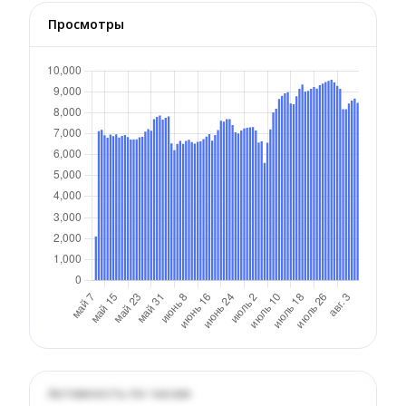
Просмотры
Активность по часам