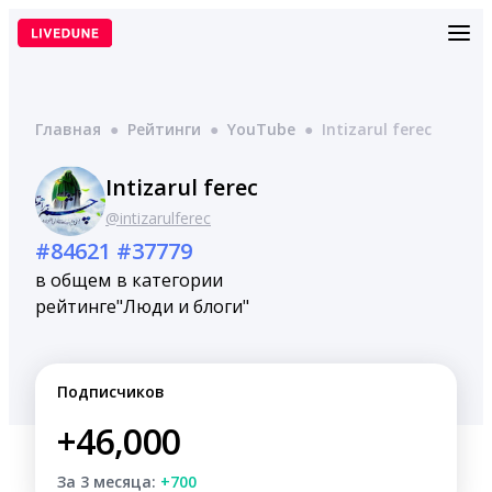
Перейти
к
содержимому
Главная
●
Рейтинги
●
YouTube
●
Intizarul ferec
Intizarul ferec
@intizarulferec
#84621
#37779
в общем
в категории
рейтинге
"Люди и блоги"
Подписчиков
+46,000
За 3 месяца:
+700