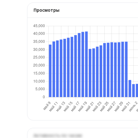
Просмотры
Активность по часам