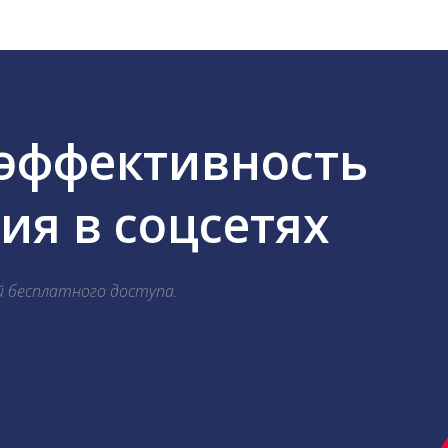
 эффективность
я в соцсетях
й бесплатного доступа.