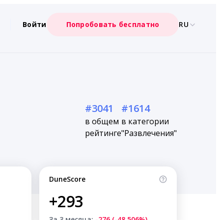
Войти
Попробовать бесплатно
RU
#3041
#1614
в общем
в категории
рейтинге
"Развлечения"
DuneScore
+293
За 3 месяца:
-276 (-48.506%)