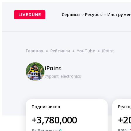
Перейти
к
Сервисы
Ресурсы
Инструме
содержимому
Главная
●
Рейтинги
●
YouTube
●
iPoint
iPoint
@ipoint_electronics
Подписчиков
Реакц
+3,780,000
+2
За 3 месяца:
0
ERV:
-