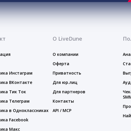
кт
О LiveDune
По
тация
О компании
Ана
Оферта
Ста
ика Инстаграм
Приватность
Выг
ика ВКонтакте
Для юр.лиц
Ауд
ика Тик Ток
Для партнеров
Чек
SM
ика Телеграм
Контакты
Про
ика в Одноклассниках
API / MCP
Най
ика Facebook
ика Макс