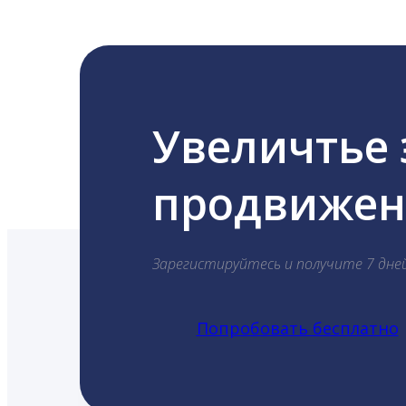
Увеличтье
продвижени
Зарегистируйтесь и получите 7 дне
Попробовать бесплатно