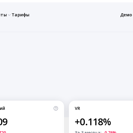
нты
Тарифы
Демо
ий
VR
09
+0.118%
720
За 3 месяца:
-0.76%