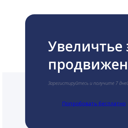
Увеличтье
продвижени
Зарегистируйтесь и получите 7 дне
Попробовать бесплатно