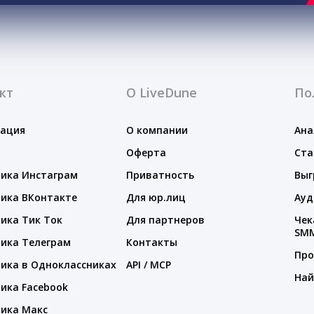
кт
О LiveDune
По
тация
О компании
Ана
Оферта
Ста
ика Инстаграм
Приватность
Выг
ика ВКонтакте
Для юр.лиц
Ауд
ика Тик Ток
Для партнеров
Чек
SM
ика Телеграм
Контакты
Про
ика в Одноклассниках
API / MCP
Най
ика Facebook
ика Макс