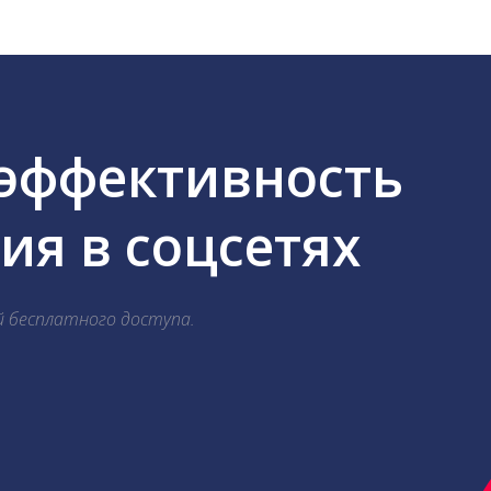
 эффективность
я в соцсетях
й бесплатного доступа.