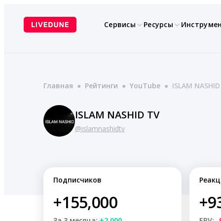
Перейти
к
Сервисы
Ресурсы
Инструме
содержимому
Главная
●
Рейтинги
●
YouTube
●
ISLAM NASHID
ISLAM NASHID TV
@islamnashidtv
Подписчиков
Реакц
+155,000
+9
За 3 месяца:
+2,000
ERV:
-