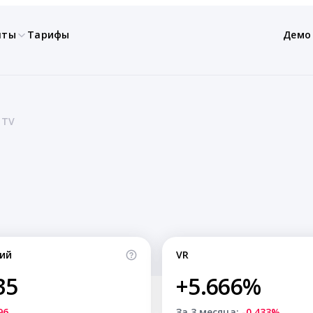
нты
Тарифы
Демо
 TV
ий
VR
35
+5.666%
96
За 3 месяца:
-0.433%