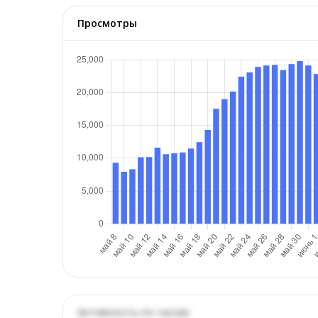
Просмотры
Активность по часам