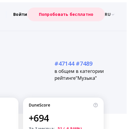
Войти
Попробовать бесплатно
RU
#47144
#7489
в общем
в категории
рейтинге
"Музыка"
DuneScore
+694
За 3 месяца:
-51 (-6.846%)