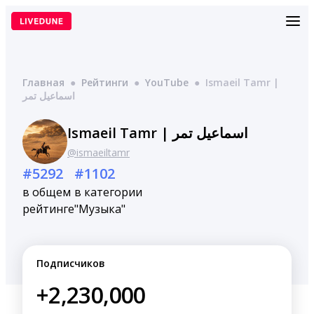
Перейти
к
содержимому
Главная
●
Рейтинги
●
YouTube
●
Ismaeil Tamr |
اسماعيل تمر
Ismaeil Tamr | اسماعيل تمر
@ismaeiltamr
#5292
#1102
в общем
в категории
рейтинге
"Музыка"
Подписчиков
+2,230,000