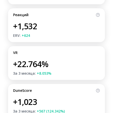
Реакций
+1,532
ERV:
+624
VR
+22.764%
За 3 месяца:
+8.053%
DuneScore
+1,023
За 3 месяца:
+567 (124.342%)