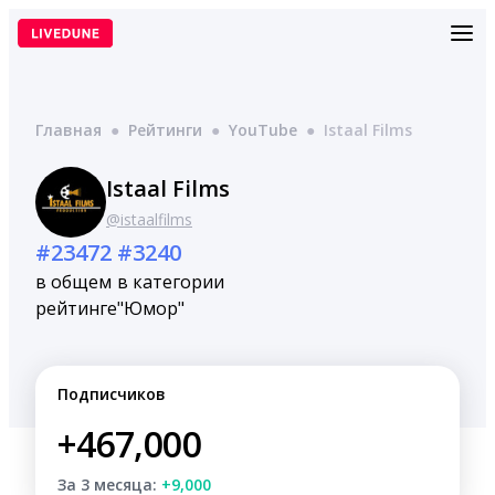
Перейти
к
содержимому
Главная
●
Рейтинги
●
YouTube
●
Istaal Films
Istaal Films
@istaalfilms
#23472
#3240
в общем
в категории
рейтинге
"Юмор"
Подписчиков
+467,000
За 3 месяца:
+9,000