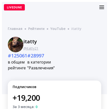
Перейти
к
содержимому
Главная
●
Рейтинги
●
YouTube
●
itatty
itatty
@itatty21
#125061
#28997
в общем
в категории
рейтинге
"Развлечения"
Подписчиков
+19,200
За 3 месяца:
0