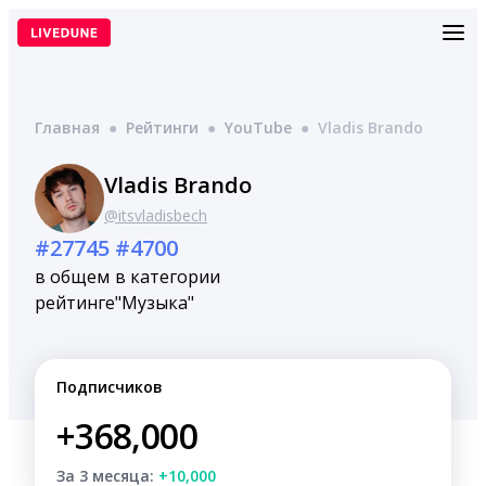
Перейти
к
содержимому
Главная
●
Рейтинги
●
YouTube
●
Vladis Brando
Vladis Brando
@itsvladisbech
#27745
#4700
в общем
в категории
рейтинге
"Музыка"
Подписчиков
+368,000
За 3 месяца:
+10,000