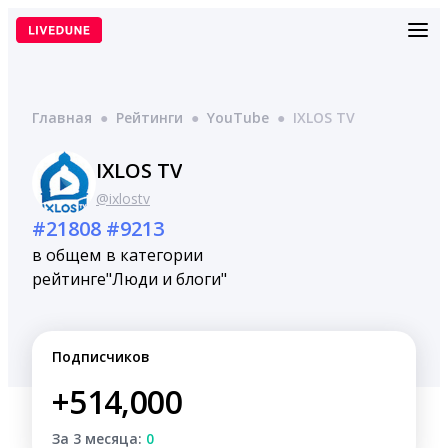
Перейти
к
содержимому
Главная
●
Рейтинги
●
YouTube
●
IXLOS TV
IXLOS TV
@ixlostv
#21808
#9213
в общем
в категории
рейтинге
"Люди и блоги"
Подписчиков
+514,000
За 3 месяца:
0