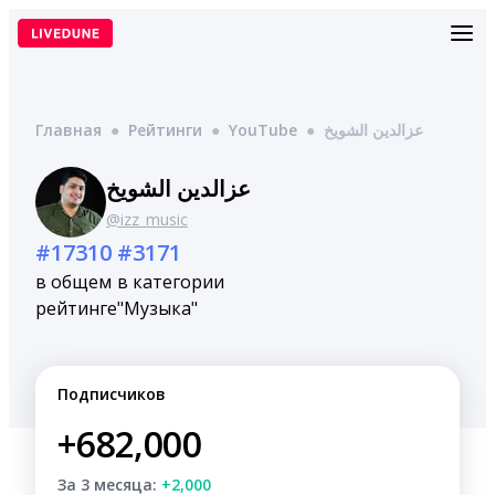
Перейти
к
содержимому
Главная
●
Рейтинги
●
YouTube
●
عزالدين الشويخ
عزالدين الشويخ
@izz_music
#17310
#3171
в общем
в категории
рейтинге
"Музыка"
Подписчиков
+682,000
За 3 месяца:
+2,000