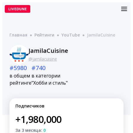
Перейти
к
содержимому
Главная
●
Рейтинги
●
YouTube
●
JamilaCuisine
JamilaCuisine
@jamilacuisine
#5980
#740
в общем
в категории
рейтинге
"Хобби и стиль"
Подписчиков
+1,980,000
За 3 месяца:
0