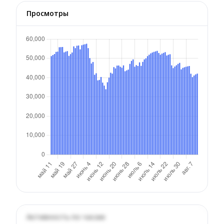
Просмотры
Активность по часам