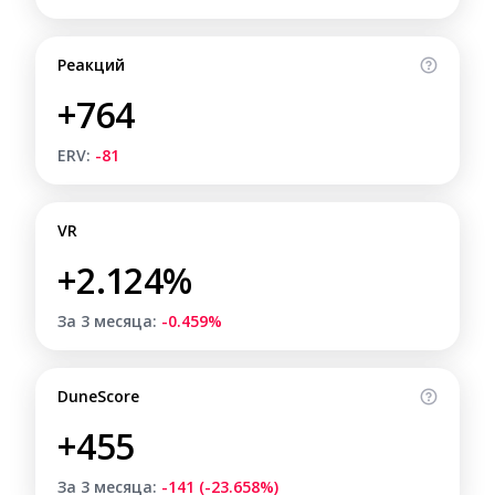
Реакций
+764
ERV:
-81
VR
+2.124%
За 3 месяца:
-0.459%
DuneScore
+455
За 3 месяца:
-141 (-23.658%)