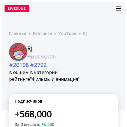
Перейти
к
содержимому
Главная
●
Рейтинги
●
YouTube
●
RJ
RJ
@jaychang0127
#20198
#2792
в общем
в категории
рейтинге
"Фильмы и анимация"
Подписчиков
+568,000
За 3 месяца:
+6,000