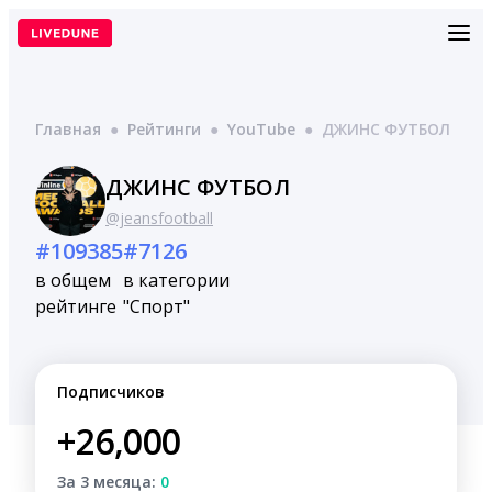
Перейти
к
содержимому
Главная
●
Рейтинги
●
YouTube
●
ДЖИНС ФУТБОЛ
ДЖИНС ФУТБОЛ
@jeansfootball
#109385
#7126
в общем
в категории
рейтинге
"Спорт"
Подписчиков
+26,000
За 3 месяца:
0