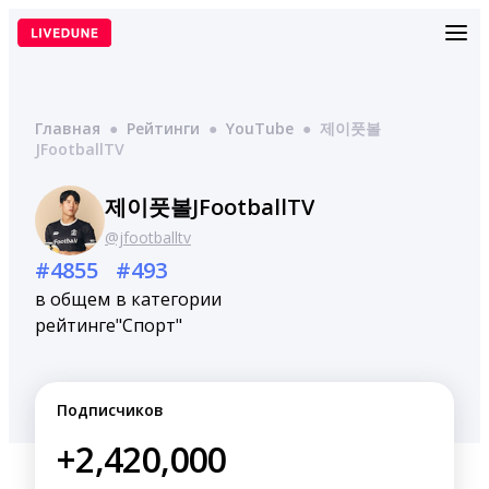
Перейти
к
содержимому
Главная
●
Рейтинги
●
YouTube
●
제이풋볼
JFootballTV
제이풋볼JFootballTV
@jfootballtv
#4855
#493
в общем
в категории
рейтинге
"Спорт"
Подписчиков
+2,420,000