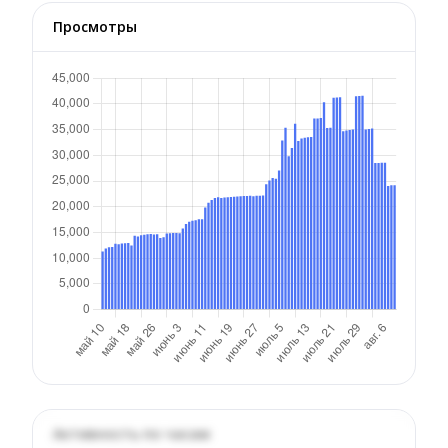
Просмотры
Активность по часам