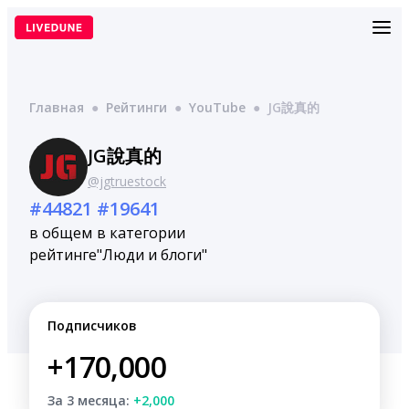
Перейти
к
содержимому
Главная
●
Рейтинги
●
YouTube
●
JG說真的
JG說真的
@jgtruestock
#44821
#19641
в общем
в категории
рейтинге
"Люди и блоги"
Подписчиков
+170,000
За 3 месяца:
+2,000