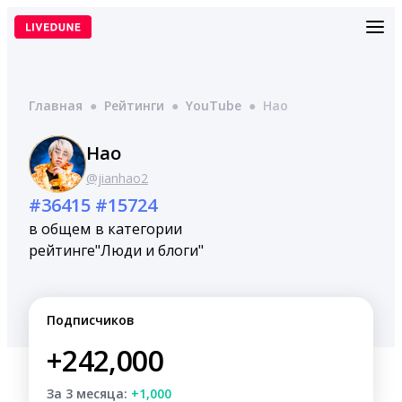
Перейти
к
содержимому
Главная
●
Рейтинги
●
YouTube
●
Hao
Hao
@jianhao2
#36415
#15724
в общем
в категории
рейтинге
"Люди и блоги"
Подписчиков
+242,000
За 3 месяца:
+1,000