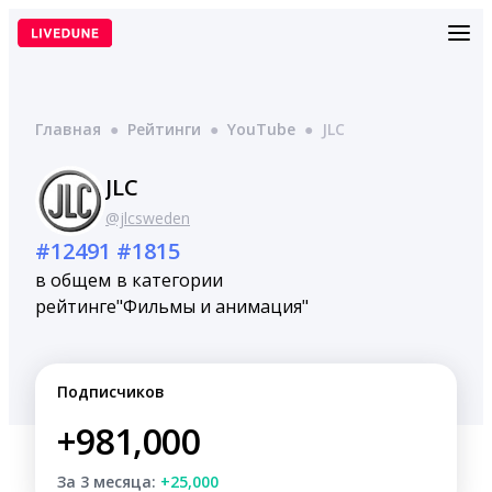
Перейти
к
содержимому
Главная
●
Рейтинги
●
YouTube
●
JLC
JLC
@jlcsweden
#12491
#1815
в общем
в категории
рейтинге
"Фильмы и анимация"
Подписчиков
+981,000
За 3 месяца:
+25,000