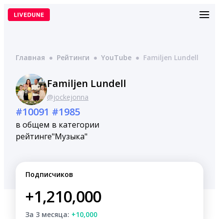
Перейти
к
содержимому
Главная
●
Рейтинги
●
YouTube
●
Familjen Lundell
Familjen Lundell
@jockejonna
#10091
#1985
в общем
в категории
рейтинге
"Музыка"
Подписчиков
+1,210,000
За 3 месяца:
+10,000