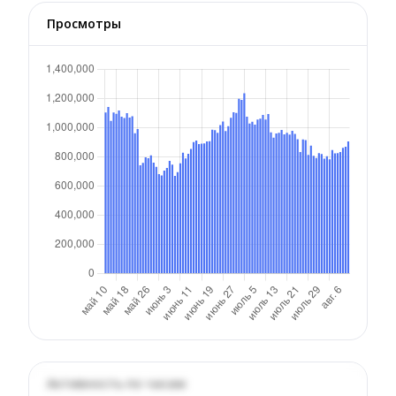
Просмотры
Активность по часам