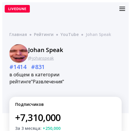
Перейти
к
содержимому
Главная
●
Рейтинги
●
YouTube
●
Johan Speak
Johan Speak
@johanspeak
#1414
#831
в общем
в категории
рейтинге
"Развлечения"
Подписчиков
+7,310,000
За 3 месяца:
+250,000