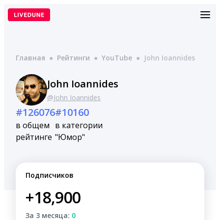
Перейти
к
содержимому
Главная
●
Рейтинги
●
YouTube
●
John Ioannides
John Ioannides
@John Ioannides
#126076
#10160
в общем
в категории
рейтинге
"Юмор"
Подписчиков
+18,900
За 3 месяца:
0