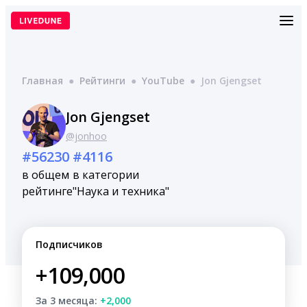
Перейти
к
содержимому
Главная
●
Рейтинги
●
YouTube
●
Jon Gjengset
Jon Gjengset
@jonhoo
#56230
#4116
в общем
в категории
рейтинге
"Наука и техника"
Подписчиков
+109,000
За 3 месяца:
+2,000