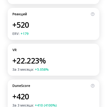
Реакций
+520
ERV:
+179
VR
+22.223%
За 3 месяца:
+5.058%
DuneScore
+420
За 3 месяца:
+410 (4100%)