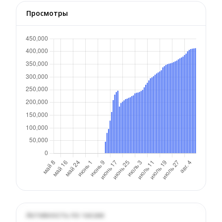
Просмотры
Активность по часам