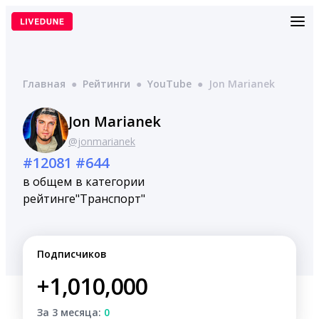
Перейти
к
содержимому
Главная
●
Рейтинги
●
YouTube
●
Jon Marianek
Jon Marianek
@jonmarianek
#12081
#644
в общем
в категории
рейтинге
"Транспорт"
Подписчиков
+1,010,000
За 3 месяца:
0