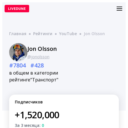
Перейти
к
содержимому
Главная
●
Рейтинги
●
YouTube
●
Jon Olsson
Jon Olsson
@jonolsson
#7804
#428
в общем
в категории
рейтинге
"Транспорт"
Подписчиков
+1,520,000
За 3 месяца:
0