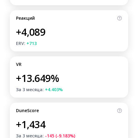
Реакций
+4,089
ERV:
+713
VR
+13.649%
За 3 месяца:
+4.403%
DuneScore
+1,434
За 3 месяца:
-145 (-9.183%)