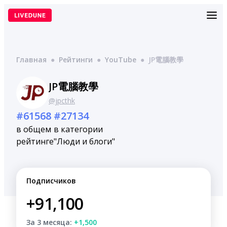
Перейти
к
содержимому
Главная
●
Рейтинги
●
YouTube
●
JP電腦教學
JP電腦教學
@jpcthk
#61568
#27134
в общем
в категории
рейтинге
"Люди и блоги"
Подписчиков
+91,100
За 3 месяца:
+1,500