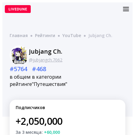
Перейти
к
содержимому
Главная
●
Рейтинги
●
YouTube
●
Jubjang Ch.
Jubjang Ch.
@jubjangch.7062
#5764
#468
в общем
в категории
рейтинге
"Путешествия"
Подписчиков
+2,050,000
За 3 месяца:
+60,000