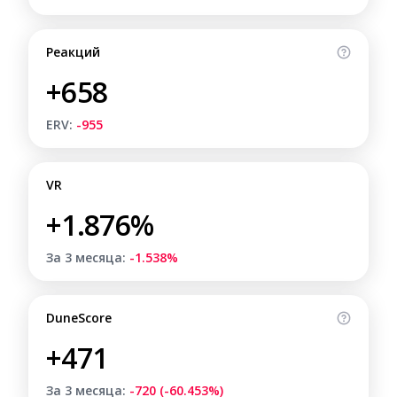
Реакций
+658
ERV:
-955
VR
+1.876%
За 3 месяца:
-1.538%
DuneScore
+471
За 3 месяца:
-720 (-60.453%)