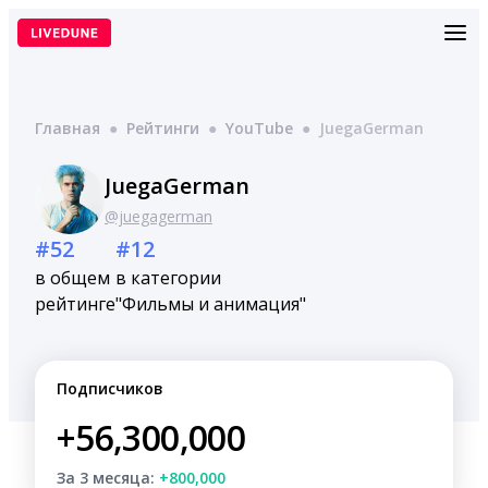
Перейти
к
содержимому
Главная
●
Рейтинги
●
YouTube
●
JuegaGerman
JuegaGerman
@juegagerman
#52
#12
в общем
в категории
рейтинге
"Фильмы и анимация"
Подписчиков
+56,300,000
За 3 месяца:
+800,000