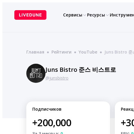
Перейти
к
Сервисы
Ресурсы
Инструме
содержимому
Главная
●
Рейтинги
●
YouTube
●
Juns Bistro
Juns Bistro 준스 비스트로
@junsbistro
Подписчиков
Реакц
+200,000
+3
За 3 месяца:
0
ERV:
0