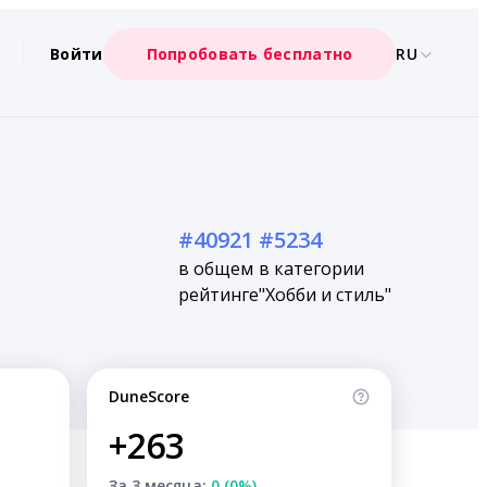
Войти
Попробовать бесплатно
RU
#40921
#5234
в общем
в категории
рейтинге
"Хобби и стиль"
DuneScore
+263
За 3 месяца:
0 (0%)