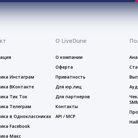
кт
О LiveDune
По
тация
О компании
Ана
Оферта
Ста
ика Инстаграм
Приватность
Выг
ика ВКонтакте
Для юр.лиц
Ауд
ика Тик Ток
Для партнеров
Чек
SM
ика Телеграм
Контакты
Про
ика в Одноклассниках
API / MCP
Най
ика Facebook
ика Макс