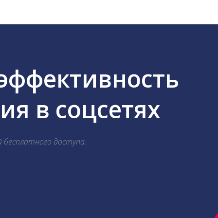
 эффективность
я в соцсетях
й бесплатного доступа.