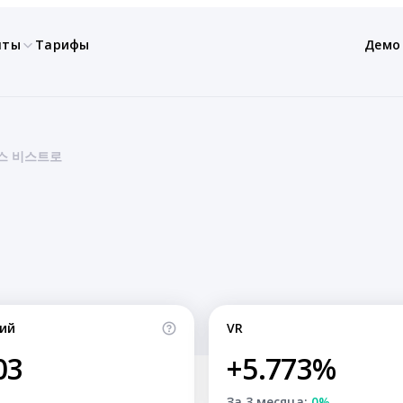
нты
Тарифы
Демо
 준스 비스트로
ий
VR
03
+5.773%
За 3 месяца:
0%