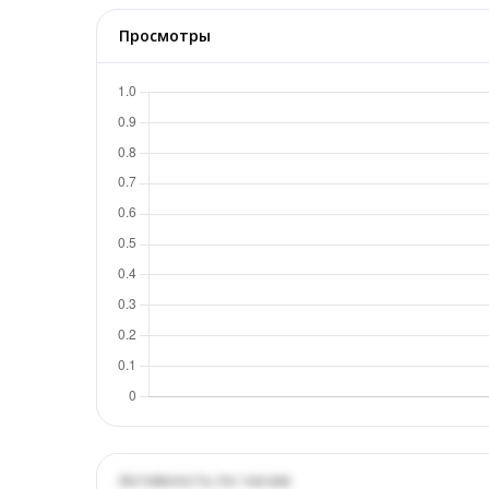
Просмотры
Активность по часам