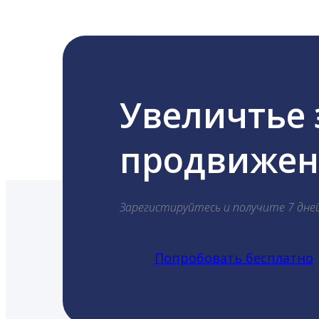
Увеличтье
продвижени
Зарегистируйтесь и получите 7 дне
Попробовать бесплатно