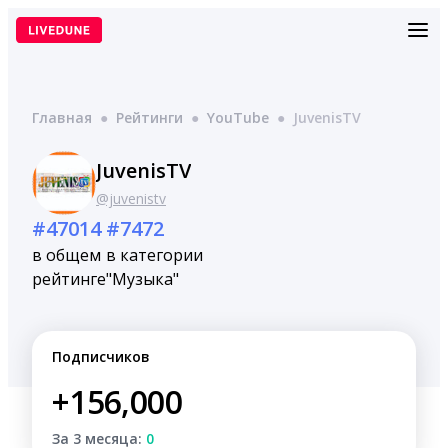
Перейти
к
содержимому
Главная
●
Рейтинги
●
YouTube
●
JuvenisTV
JuvenisTV
@juvenistv
#47014
#7472
в общем
в категории
рейтинге
"Музыка"
Подписчиков
+156,000
За 3 месяца:
0