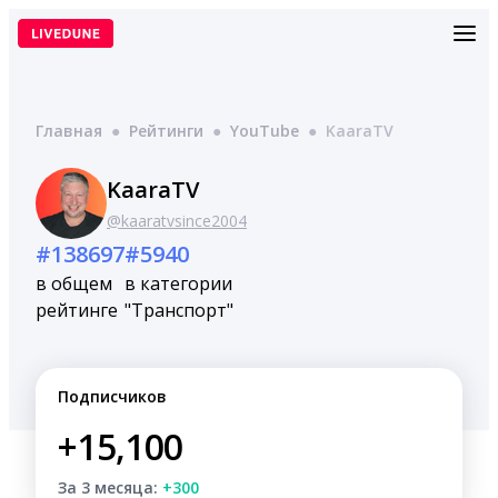
Перейти
к
содержимому
Главная
●
Рейтинги
●
YouTube
●
KaaraTV
KaaraTV
@kaaratvsince2004
#138697
#5940
в общем
в категории
рейтинге
"Транспорт"
Подписчиков
+15,100
За 3 месяца:
+300