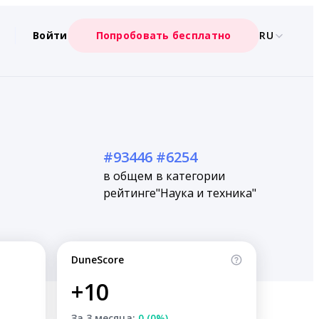
Войти
Попробовать бесплатно
RU
#93446
#6254
в общем
в категории
рейтинге
"Наука и техника"
DuneScore
+10
За 3 месяца:
0 (0%)