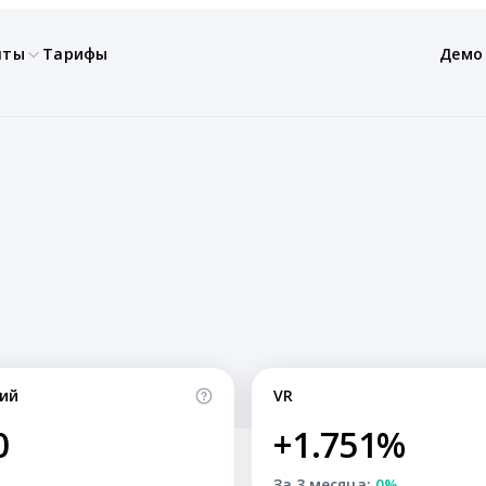
нты
Тарифы
Демо
ий
VR
0
+1.751%
За 3 месяца:
0%