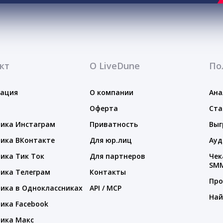
кт
О LiveDune
По
тация
О компании
Ана
Оферта
Ста
ика Инстаграм
Приватность
Выг
ика ВКонтакте
Для юр.лиц
Ауд
ика Тик Ток
Для партнеров
Чек
SM
ика Телеграм
Контакты
Про
ика в Одноклассниках
API / MCP
Най
ика Facebook
ика Макс