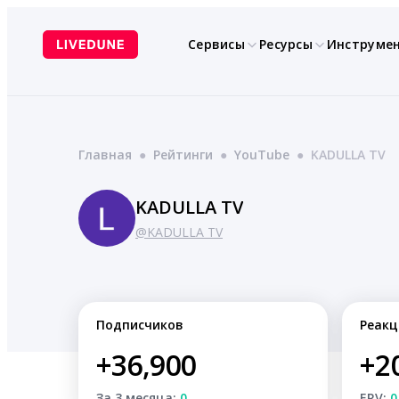
Перейти
к
Сервисы
Ресурсы
Инструме
содержимому
Главная
●
Рейтинги
●
YouTube
●
KADULLA TV
KADULLA TV
@KADULLA TV
Подписчиков
Реакц
+36,900
+2
За 3 месяца:
0
ERV:
0