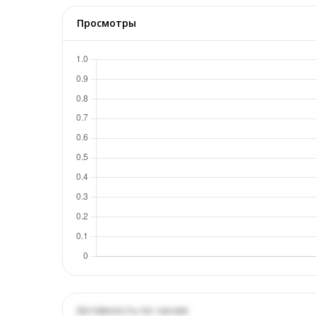
Просмотры
Активность по часам