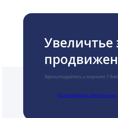
Увеличтье
продвижени
Зарегистируйтесь и получите 7 дне
Попробовать бесплатно