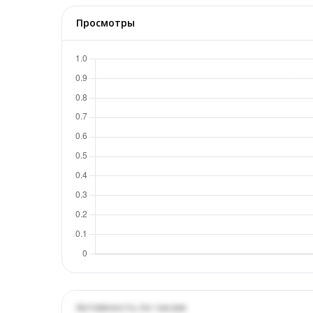
Просмотры
Активность по часам