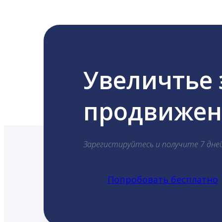
Увеличтье
продвижени
Зарегистируйтесь и получите 7 дне
Попробовать бесплатно