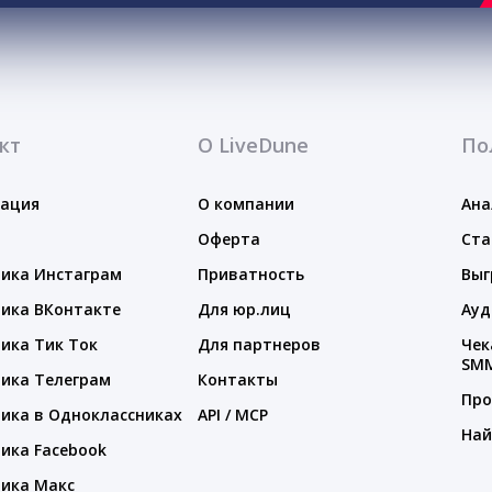
кт
О LiveDune
По
тация
О компании
Ана
Оферта
Ста
ика Инстаграм
Приватность
Выг
ика ВКонтакте
Для юр.лиц
Ауд
ика Тик Ток
Для партнеров
Чек
SM
ика Телеграм
Контакты
Про
ика в Одноклассниках
API / MCP
Най
ика Facebook
ика Макс