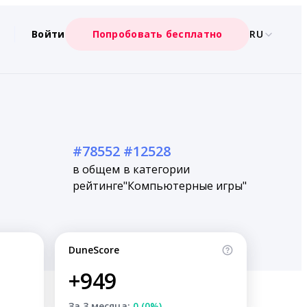
Войти
Попробовать бесплатно
RU
#78552
#12528
в общем
в категории
рейтинге
"Компьютерные игры"
DuneScore
+949
За 3 месяца:
0 (0%)