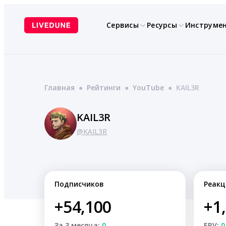
Перейти
к
Сервисы
Ресурсы
Инструме
содержимому
Главная
●
Рейтинги
●
YouTube
●
KAIL3R
KAIL3R
@KAIL3R
Подписчиков
Реакц
+54,100
+1
За 3 месяца:
0
ERV:
0