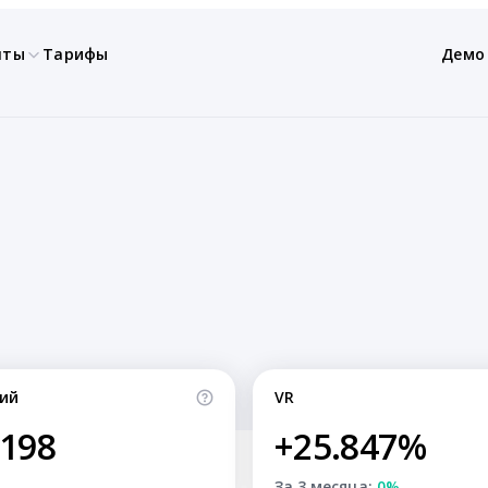
нты
Тарифы
Демо
ий
VR
,198
+25.847%
За 3 месяца:
0%