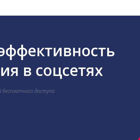
 эффективность
я в соцсетях
й бесплатного доступа.