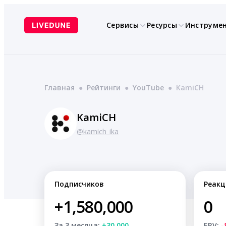
Перейти
к
Сервисы
Ресурсы
Инструме
содержимому
Главная
●
Рейтинги
●
YouTube
●
KamiCH
KamiCH
@kamich_ika
Подписчиков
Реакц
+1,580,000
0
За 3 месяца:
+30,000
ERV:
-