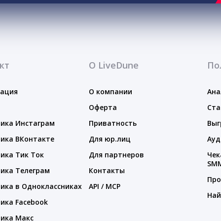
кт
О LiveDune
По
тация
О компании
Ана
Оферта
Ста
ика Инстаграм
Приватность
Выг
ика ВКонтакте
Для юр.лиц
Ауд
ика Тик Ток
Для партнеров
Чек
SM
ика Телеграм
Контакты
Про
ика в Одноклассниках
API / MCP
Най
ика Facebook
ика Макс