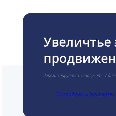
Увеличтье
продвижени
Зарегистируйтесь и получите 7 дне
Попробовать бесплатно