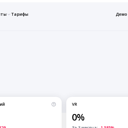
нты
Тарифы
Демо
ий
VR
0%
829
За 3 месяца:
-1.585%