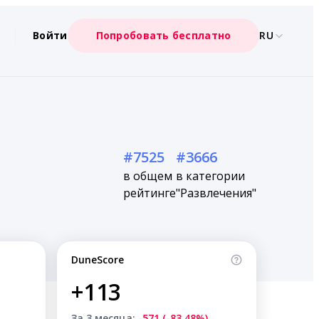
Войти
Попробовать бесплатно
RU
#7525
#3666
в общем
в категории
рейтинге
"Развлечения"
DuneScore
+113
За 3 месяца:
-571 (-83.48%)