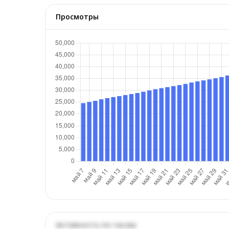
Просмотры
Активность по часам