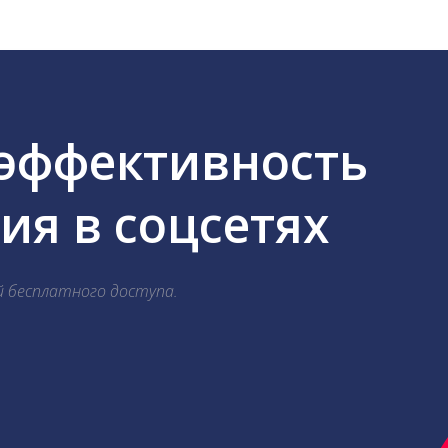
 эффективность
я в соцсетях
й бесплатного доступа.