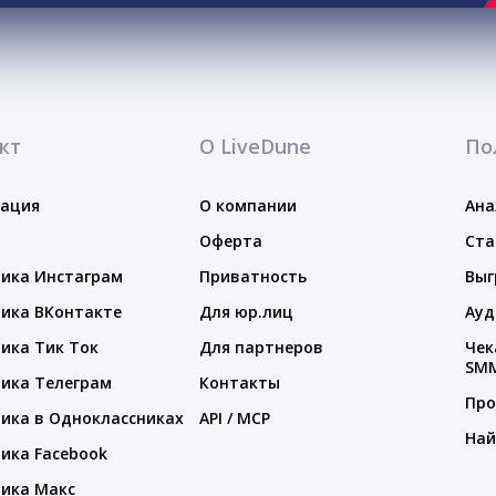
кт
О LiveDune
По
тация
О компании
Ана
Оферта
Ста
ика Инстаграм
Приватность
Выг
ика ВКонтакте
Для юр.лиц
Ауд
ика Тик Ток
Для партнеров
Чек
SM
ика Телеграм
Контакты
Про
ика в Одноклассниках
API / MCP
Най
ика Facebook
ика Макс