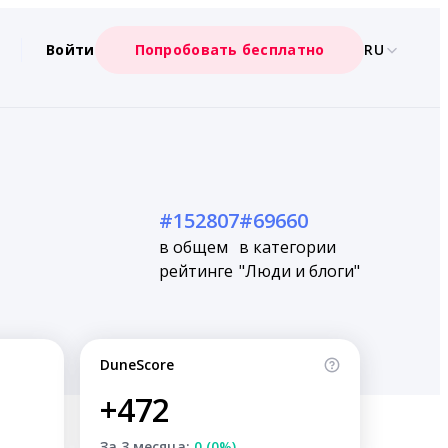
Войти
Попробовать бесплатно
RU
#152807
#69660
в общем
в категории
рейтинге
"Люди и блоги"
DuneScore
+472
За 3 месяца:
0 (0%)