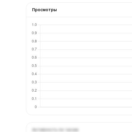
Просмотры
Активность по часам