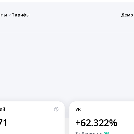
нты
Тарифы
Демо
ий
VR
71
+62.322%
За 3 месяца:
0%