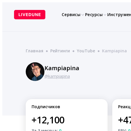
Перейти
к
Сервисы
Ресурсы
Инструме
содержимому
Главная
●
Рейтинги
●
YouTube
●
Kampiapina
Kampiapina
@kampiapina
Подписчиков
Реакц
+12,100
+4
За 3 месяца:
0
ERV:
0