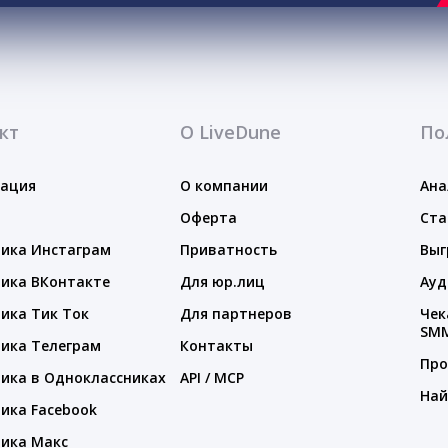
кт
О LiveDune
По
тация
О компании
Ана
Оферта
Ста
ика Инстаграм
Приватность
Выг
ика ВКонтакте
Для юр.лиц
Ауд
ика Тик Ток
Для партнеров
Чек
SM
ика Телеграм
Контакты
Про
ика в Одноклассниках
API / MCP
Най
ика Facebook
ика Макс