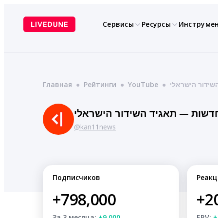
Перейти
к
Сервисы
Ресурсы
Инструме
содержимому
Главная
●
Рейтинги
●
YouTube
●
שידור הישראלי
חדשות — תאגיד השידור הישראלי
@kan11news
Подписчиков
Реакц
+798,000
+2
За 3 месяца:
+9,000
ERV:
+