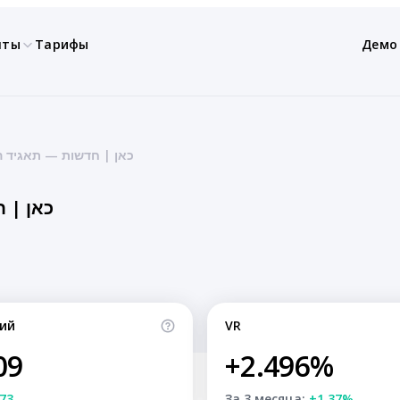
нты
Тарифы
Демо
כאן | חדשות — תאגיד ה
כאן | 
ий
VR
09
+2.496%
73
За 3 месяца:
+1.37%