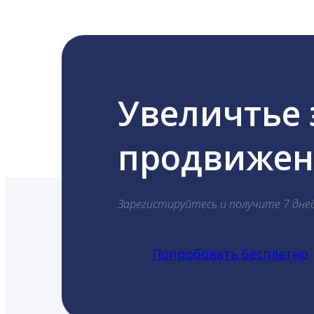
Увеличтье
продвижени
Зарегистируйтесь и получите 7 дне
Попробовать бесплатно