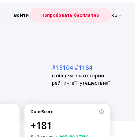
Войти
Попробовать бесплатно
RU
#15104
#1184
в общем
в категории
рейтинге
"Путешествия"
DuneScore
+181
За 3 месяца:
+68 (60.177%)