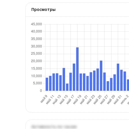
Просмотры
Активность по часам