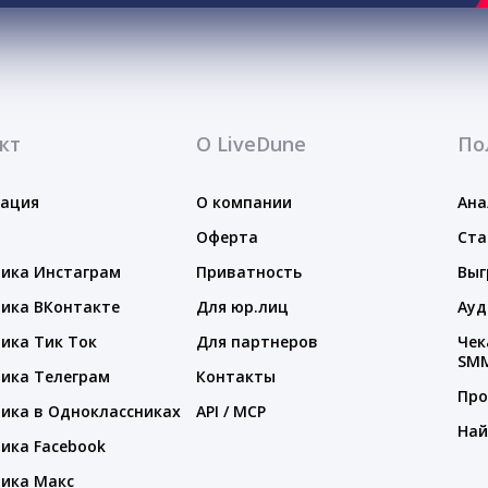
кт
О LiveDune
По
тация
О компании
Ана
Оферта
Ста
ика Инстаграм
Приватность
Выг
ика ВКонтакте
Для юр.лиц
Ауд
ика Тик Ток
Для партнеров
Чек
SM
ика Телеграм
Контакты
Про
ика в Одноклассниках
API / MCP
Най
ика Facebook
ика Макс