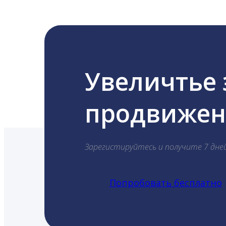
Увеличтье
продвижени
Зарегистируйтесь и получите 7 дне
Попробовать бесплатно