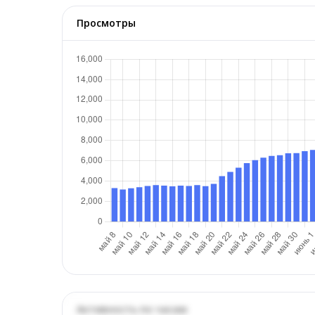
Просмотры
Активность по часам