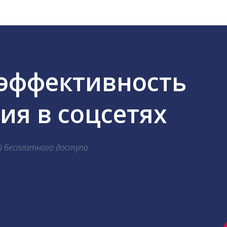
 эффективность
я в соцсетях
й бесплатного доступа.