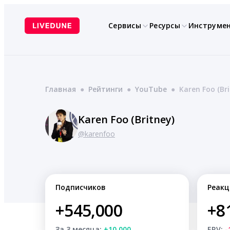
Перейти
к
Сервисы
Ресурсы
Инструме
содержимому
Главная
●
Рейтинги
●
YouTube
●
Karen Foo (Bri
Karen Foo (Britney)
@karenfoo
Подписчиков
Реакц
+545,000
+8
За 3 месяца:
+10,000
ERV:
-