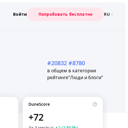
Войти
Попробовать бесплатно
RU
#20832
#8780
в общем
в категории
рейтинге
"Люди и блоги"
DuneScore
+72
За 3 месяца:
+2 (2.857%)