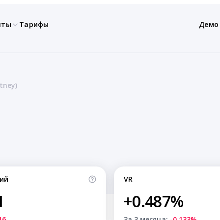
нты
Тарифы
Демо
tney)
ий
VR
1
+0.487%
16
За 3 месяца:
-0.133%