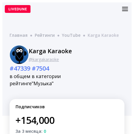
Перейти
к
содержимому
Главная
●
Рейтинги
●
YouTube
●
Karga Karaoke
Karga Karaoke
@kargakaraoke
#47339
#7504
в общем
в категории
рейтинге
"Музыка"
Подписчиков
+154,000
За 3 месяца:
0