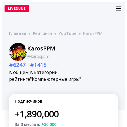
Перейти
к
содержимому
Главная
●
Рейтинги
●
YouTube
●
KarosPPM
KarosPPM
@karosppm
#6247
#1415
в общем
в категории
рейтинге
"Компьютерные игры"
Подписчиков
+1,890,000
За 3 месяца:
+30,000