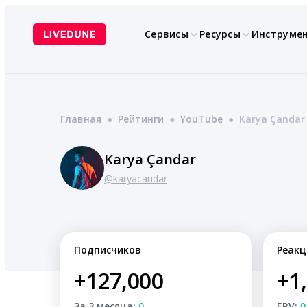
Перейти
к
Сервисы
Ресурсы
Инструме
содержимому
Главная
●
Рейтинги
●
YouTube
●
Karya Çandar
Karya Çandar
@karyacandar
Подписчиков
Реакц
+127,000
+1
За 3 месяца:
0
ERV:
0