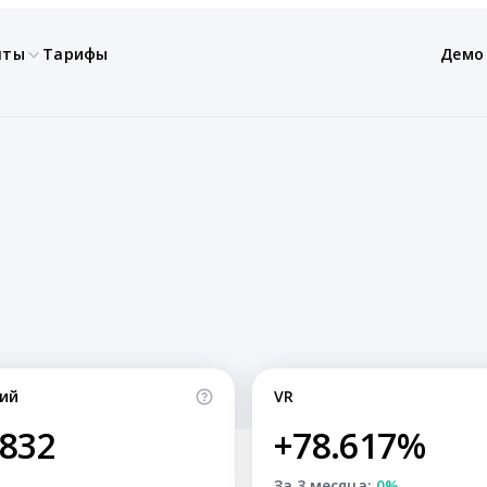
нты
Тарифы
Демо
ий
VR
,832
+78.617%
За 3 месяца:
0%