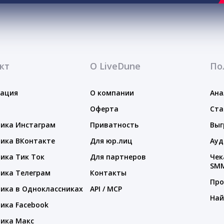
кт
О LiveDune
По
тация
О компании
Ана
Оферта
Ста
ика Инстаграм
Приватность
Выг
ика ВКонтакте
Для юр.лиц
Ауд
ика Тик Ток
Для партнеров
Чек
SM
ика Телеграм
Контакты
Про
ика в Одноклассниках
API / MCP
Най
ика Facebook
ика Макс