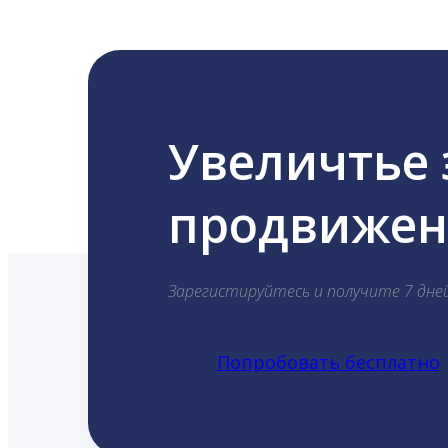
Увеличтье
продвижени
Зарегистируйтесь и получите 7 дне
Попробовать бесплатно