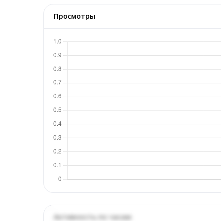
Просмотры
Активность по часам