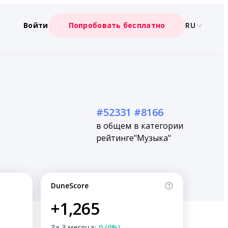
Войти
Попробовать бесплатно
RU
#52331
#8166
в общем
в категории
рейтинге
"Музыка"
DuneScore
+1,265
За 3 месяца:
0 (0%)