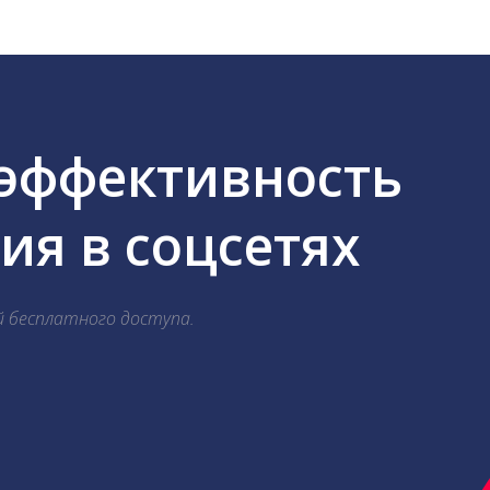
 эффективность
я в соцсетях
й бесплатного доступа.