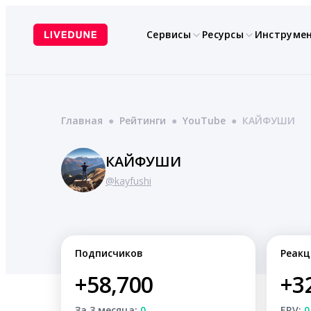
Перейти
к
Сервисы
Ресурсы
Инструме
содержимому
Главная
●
Рейтинги
●
YouTube
●
КАЙФУШИ
КАЙФУШИ
@kayfushi
Подписчиков
Реакц
+58,700
+3
За 3 месяца:
0
ERV:
0