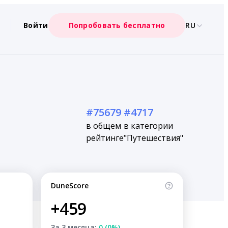
Войти
Попробовать бесплатно
RU
#75679
#4717
в общем
в категории
рейтинге
"Путешествия"
DuneScore
+459
За 3 месяца:
0 (0%)