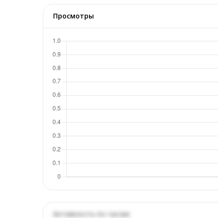
Просмотры
Активность по часам