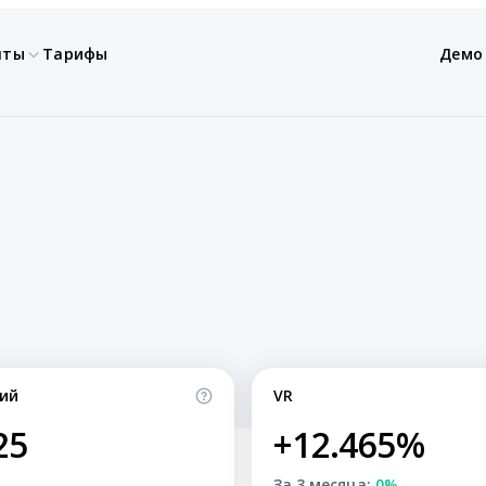
нты
Тарифы
Демо
ий
VR
25
+12.465%
За 3 месяца:
0%