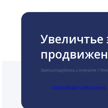
Увеличтье
продвижени
Зарегистируйтесь и получите 7 дне
Попробовать бесплатно