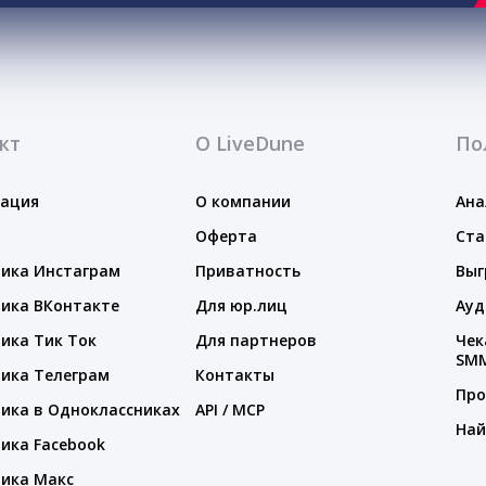
кт
О LiveDune
По
тация
О компании
Ана
Оферта
Ста
ика Инстаграм
Приватность
Выг
ика ВКонтакте
Для юр.лиц
Ауд
ика Тик Ток
Для партнеров
Чек
SM
ика Телеграм
Контакты
Про
ика в Одноклассниках
API / MCP
Най
ика Facebook
ика Макс