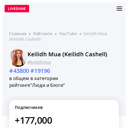
Перейти
к
содержимому
Главная
●
Рейтинги
●
YouTube
●
Keilidh Mua
(Keilidh Cashell)
Keilidh Mua (Keilidh Cashell)
@keilidhmua
#43800
#19196
в общем
в категории
рейтинге
"Люди и блоги"
Подписчиков
+177,000